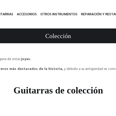
ITARRAS
ACCESORIOS
OTROS INSTRUMENTOS
REPARACIÓN Y REST
Colección
lguna de estas
joyas.
reros más destacados de la historia,
y debido a su antigüedad se conv
Guitarras de colección