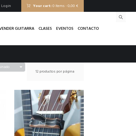
Login
Your cart:
0 Items
-
0,00 €
VENDER GUITARRA
CLASES
EVENTOS
CONTACTO