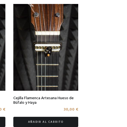
Cejilla Flamenca Artesana Hueso de
Búfalo y Haya
00
€
30,00
€
AÑADIR AL CARRITO