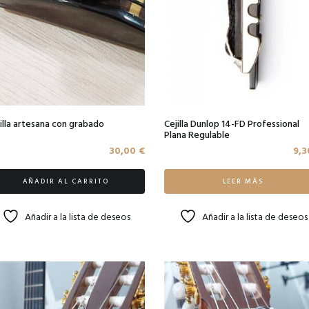
illa artesana con grabado
Cejilla Dunlop 14-FD Professional
Plana Regulable
30,00
€
9,
AÑADIR AL CARRITO
LEER MÁS
Añadir a la lista de deseos
Añadir a la lista de deseos