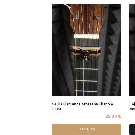
Cejilla Flamenca Artesana Ebano y
Cej
Haya
Me
25,00
€
LEER MÁS