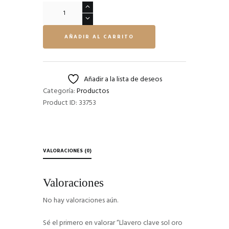
Llavero
clave
sol
AÑADIR AL CARRITO
oro
18k
cantidad
Añadir a la lista de deseos
Categoría:
Productos
Product ID:
33753
VALORACIONES (0)
Valoraciones
No hay valoraciones aún.
Sé el primero en valorar “Llavero clave sol oro