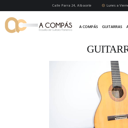
Calle Parra 24, Albacete
Lunes a Vierne
A COMPÁS
GUITARRAS
GUITARR