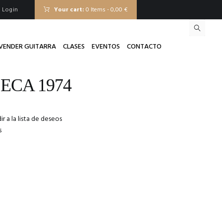
Login
Your cart:
0 Items
-
0,00 €
VENDER GUITARRA
CLASES
EVENTOS
CONTACTO
ECA 1974
ir a la lista de deseos
s